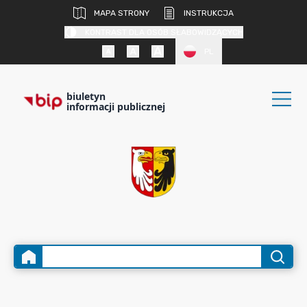
MAPA STRONY
INSTRUKCJA
KONTRAST DLA OSÓB SŁABOWIDZĄCYCH
PL
biuletyn
informacji publicznej