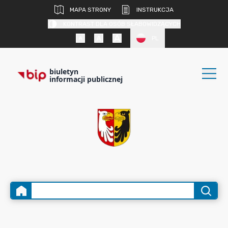
MAPA STRONY
INSTRUKCJA
KONTRAST DLA OSÓB SŁABOWIDZĄCYCH
PL
biuletyn
informacji publicznej