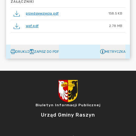
ZAŁĄCZNIKI
przedsięwzięcia.pdf
158.5 KB
wpf.pdf
2.78 MB
DRUKUJ
ZAPISZ DO PDF
METRYCZKA
Biuletyn Informacji Publicznej
Urząd Gminy Raszyn