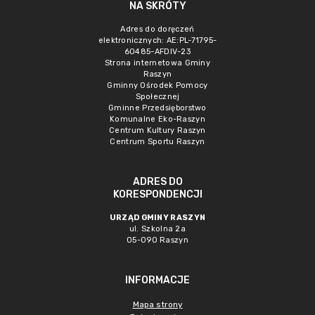
NA SKRÓTY
Adres do doręczeń
elektronicznych: AE:PL-71795-
60485-AFDIV-23
Strona internetowa Gminy
Raszyn
Gminny Ośrodek Pomocy
Społecznej
Gminne Przedsięborstwo
Komunalne Eko-Raszyn
Centrum Kultury Raszyn
Centrum Sportu Raszyn
ADRES DO
KORESPONDENCJI
URZĄD GMINY RASZYN
ul. Szkolna 2a
05-090 Raszyn
INFORMACJE
Mapa strony