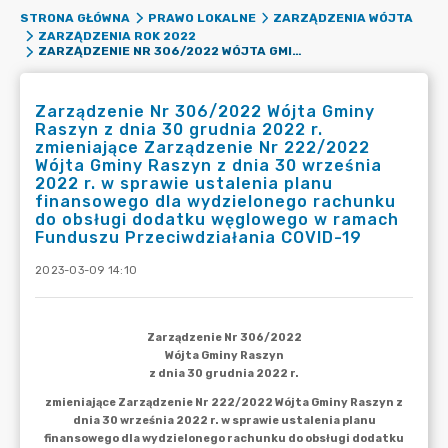
STRONA GŁÓWNA
PRAWO LOKALNE
ZARZĄDZENIA WÓJTA
ZARZĄDZENIA ROK 2022
ZARZĄDZENIE NR 306/2022 WÓJTA GMINY RASZYN Z DNIA 30 GRUDNIA 2022 R. ZMIENIAJĄCE ZARZĄDZENIE NR 222/2022 WÓJTA GMINY RASZYN Z DNIA 30 WRZEŚNIA 2022 R. W SPRAWIE USTALENIA PLANU FINANSOWEGO DLA WYDZIELONEGO RACHUNKU DO OBSŁUGI DODATKU WĘGLOWEGO W RAMACH FUNDUSZU PRZECIWDZIAŁANIA COVID-19
Zarządzenie Nr 306/2022 Wójta Gminy
Raszyn z dnia 30 grudnia 2022 r.
zmieniające Zarządzenie Nr 222/2022
Wójta Gminy Raszyn z dnia 30 września
2022 r. w sprawie ustalenia planu
finansowego dla wydzielonego rachunku
do obsługi dodatku węglowego w ramach
Funduszu Przeciwdziałania COVID-19
2023-03-09 14:10