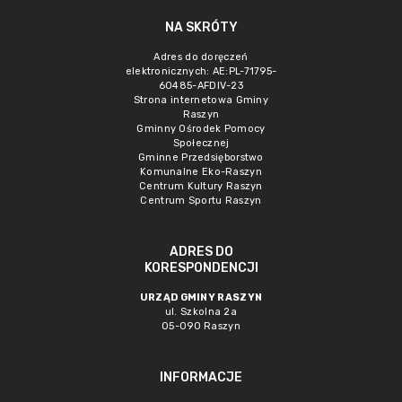
NA SKRÓTY
Adres do doręczeń
elektronicznych: AE:PL-71795-
60485-AFDIV-23
Strona internetowa Gminy
Raszyn
Gminny Ośrodek Pomocy
Społecznej
Gminne Przedsięborstwo
Komunalne Eko-Raszyn
Centrum Kultury Raszyn
Centrum Sportu Raszyn
ADRES DO
KORESPONDENCJI
URZĄD GMINY RASZYN
ul. Szkolna 2a
05-090 Raszyn
INFORMACJE