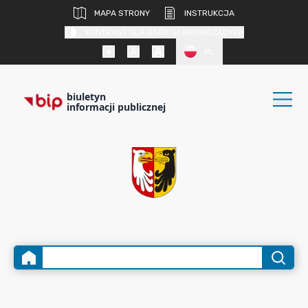
MAPA STRONY
INSTRUKCJA
KONTRAST DLA OSÓB SŁABOWIDZĄCYCH
PL
biuletyn
informacji publicznej