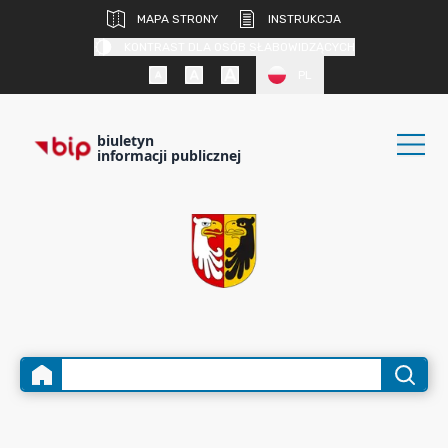
MAPA STRONY
INSTRUKCJA
KONTRAST DLA OSÓB SŁABOWIDZĄCYCH
PL
biuletyn
informacji publicznej