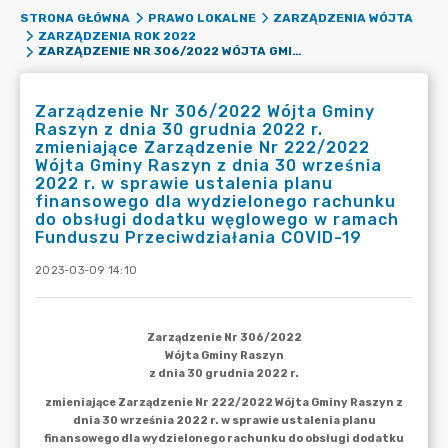
STRONA GŁÓWNA
PRAWO LOKALNE
ZARZĄDZENIA WÓJTA
ZARZĄDZENIA ROK 2022
ZARZĄDZENIE NR 306/2022 WÓJTA GMINY RASZYN Z DNIA 30 GRUDNIA 2022 R. ZMIENIAJĄCE ZARZĄDZENIE NR 222/2022 WÓJTA GMINY RASZYN Z DNIA 30 WRZEŚNIA 2022 R. W SPRAWIE USTALENIA PLANU FINANSOWEGO DLA WYDZIELONEGO RACHUNKU DO OBSŁUGI DODATKU WĘGLOWEGO W RAMACH FUNDUSZU PRZECIWDZIAŁANIA COVID-19
Zarządzenie Nr 306/2022 Wójta Gminy
Raszyn z dnia 30 grudnia 2022 r.
zmieniające Zarządzenie Nr 222/2022
Wójta Gminy Raszyn z dnia 30 września
2022 r. w sprawie ustalenia planu
finansowego dla wydzielonego rachunku
do obsługi dodatku węglowego w ramach
Funduszu Przeciwdziałania COVID-19
2023-03-09 14:10