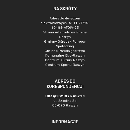
NA SKRÓTY
Adres do doręczeń
elektronicznych: AE:PL-71795-
60485-AFDIV-23
Strona internetowa Gminy
Raszyn
Gminny Ośrodek Pomocy
Społecznej
Gminne Przedsięborstwo
Komunalne Eko-Raszyn
Centrum Kultury Raszyn
Centrum Sportu Raszyn
ADRES DO
KORESPONDENCJI
URZĄD GMINY RASZYN
ul. Szkolna 2a
05-090 Raszyn
INFORMACJE