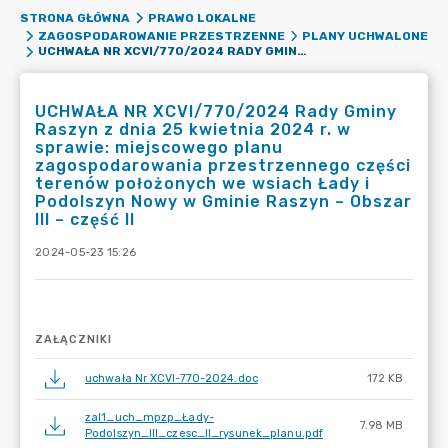
STRONA GŁÓWNA
PRAWO LOKALNE
ZAGOSPODAROWANIE PRZESTRZENNE
PLANY UCHWALONE
UCHWAŁA NR XCVI/770/2024 RADY GMINY RASZYN Z DNIA 25 KWIETNIA 2024 R. W SPRAWIE: MIEJSCOWEGO PLANU ZAGOSPODAROWANIA PRZESTRZENNEGO CZĘŚCI TERENÓW POŁOŻONYCH WE WSIACH ŁADY I PODOLSZYN NOWY W GMINIE RASZYN – OBSZAR III – CZĘŚĆ II
UCHWAŁA NR XCVI/770/2024 Rady Gminy
Raszyn z dnia 25 kwietnia 2024 r. w
sprawie: miejscowego planu
zagospodarowania przestrzennego części
terenów położonych we wsiach Łady i
Podolszyn Nowy w Gminie Raszyn – Obszar
III – część II
2024-05-23 15:26
ZAŁĄCZNIKI
uchwała Nr XCVI-770-2024.doc
172 KB
zal1_uch_mpzp_Łady-
7.98 MB
Podolszyn_III_czesc_II_rysunek_planu.pdf