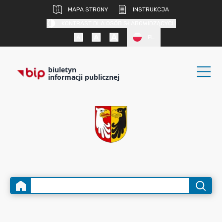
MAPA STRONY
INSTRUKCJA
KONTRAST DLA OSÓB SŁABOWIDZĄCYCH
PL
biuletyn
informacji publicznej