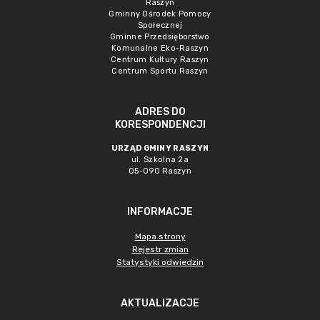
Raszyn
Gminny Ośrodek Pomocy
Społecznej
Gminne Przedsięborstwo
Komunalne Eko-Raszyn
Centrum Kultury Raszyn
Centrum Sportu Raszyn
ADRES DO
KORESPONDENCJI
URZĄD GMINY RASZYN
ul. Szkolna 2a
05-090 Raszyn
INFORMACJE
Mapa strony
Rejestr zmian
Statystyki odwiedzin
AKTUALIZACJE