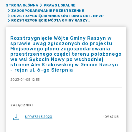
STRONA GŁÓWNA
PRAWO LOKALNE
ZAGOSPODAROWANIE PRZESTRZENNE
ROZSTRZYGNIĘCIA WNIOSKÓW I UWAG DOT. MPZP
ROZSTRZYGNIĘCIE WÓJTA GMINY RASZYN W SPRAWIE UWAG ZGŁOSZONYCH DO PROJEKTU MIEJSCOWEGO PLANU ZAGOSPODAROWANIA PRZESTRZENNEGO CZĘŚCI TERENU POŁOŻONEGO WE WSI SĘKOCIN NOWY PO WSCHODNIEJ STRONIE ALEI KRAKOWSKIEJ W GMINIE RASZYN - REJON UL. 6-GO SIERPNIA
Rozstrzygnięcie Wójta Gminy Raszyn w
sprawie uwag zgłoszonych do projektu
Miejscowego planu zagospodarowania
przestrzennego części terenu położonego
we wsi Sękocin Nowy po wschodniej
stronie Alei Krakowskiej w Gminie Raszyn
- rejon ul. 6-go Sierpnia
2023-01-05 12:55
ZAŁĄCZNIKI
UPP.6721.3.2020
109.67 KB