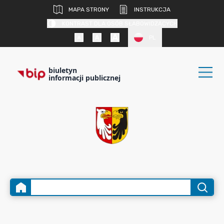
MAPA STRONY
INSTRUKCJA
KONTRAST DLA OSÓB SŁABOWIDZĄCYCH
PL
biuletyn
informacji publicznej