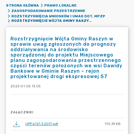
STRONA GŁÓWNA
PRAWO LOKALNE
ZAGOSPODAROWANIE PRZESTRZENNE
ROZSTRZYGNIĘCIA WNIOSKÓW I UWAG DOT. MPZP
ROZSTRZYGNIĘCIE WÓJTA GMINY RASZYN W SPRAWIE UWAG ZGŁOSZONYCH DO PROGNOZY ODDZIAŁYWANIA NA ŚRODOWISKO SPORZĄDZONEJ DO PROJEKTU MIEJSCOWEGO PLANU ZAGOSPODAROWANIA PRZESTRZENNEGO CZĘŚCI TERENÓW POŁOŻONYCH WE WSI DAWIDY BANKOWE W GMINIE RASZYN – REJON PROJEKTOWANEJ DROGI EKSPRESOWEJ S7
Rozstrzygnięcie Wójta Gminy Raszyn w
sprawie uwag zgłoszonych do prognozy
oddziaływania na środowisko
sporządzonej do projektu Miejscowego
planu zagospodarowania przestrzennego
części terenów położonych we wsi Dawidy
Bankowe w Gminie Raszyn – rejon
projektowanej drogi ekspresowej S7
2023-01-05 13:05
ZAŁĄCZNIKI
UPP.6721.3.2017.pdf
170.39 KB