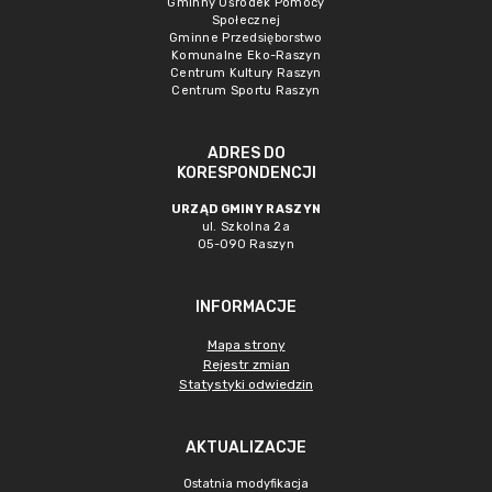
Gminny Ośrodek Pomocy
Społecznej
Gminne Przedsięborstwo
Komunalne Eko-Raszyn
Centrum Kultury Raszyn
Centrum Sportu Raszyn
ADRES DO
KORESPONDENCJI
URZĄD GMINY RASZYN
ul. Szkolna 2a
05-090 Raszyn
INFORMACJE
Mapa strony
Rejestr zmian
Statystyki odwiedzin
AKTUALIZACJE
Ostatnia modyfikacja