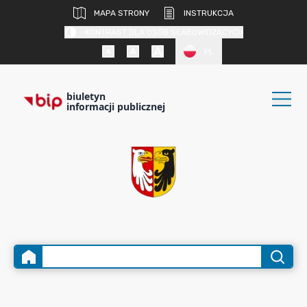
MAPA STRONY
INSTRUKCJA
KONTRAST DLA OSÓB SŁABOWIDZĄCYCH
PL
biuletyn
informacji publicznej