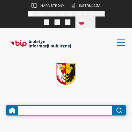
MAPA STRONY
INSTRUKCJA
KONTRAST DLA OSÓB SŁABOWIDZĄCYCH
PL
biuletyn
informacji publicznej