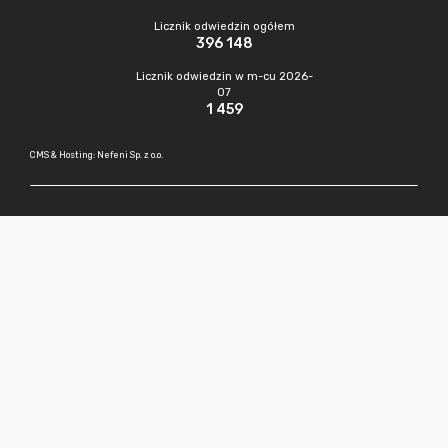
Licznik odwiedzin ogółem
396 148
Licznik odwiedzin w m-cu 2026-
07
1 459
CMS & Hosting: Nefeni Sp. z o.o.