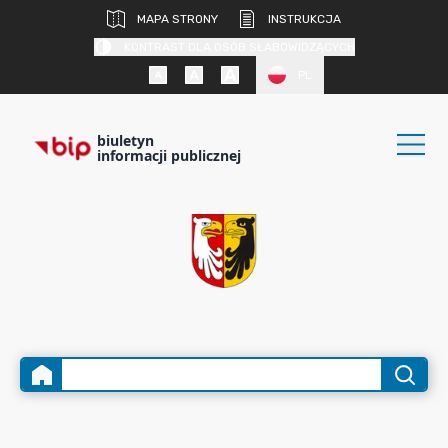
MAPA STRONY
INSTRUKCJA
KONTRAST DLA OSÓB SŁABOWIDZĄCYCH
PL
biuletyn
informacji publicznej