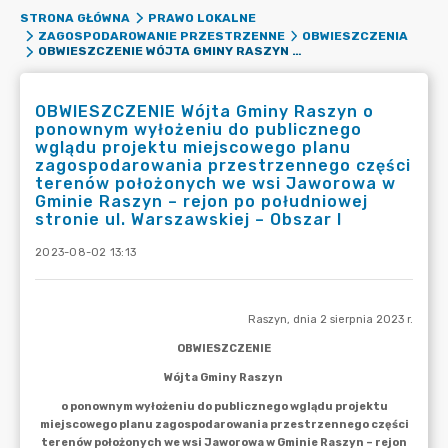
STRONA GŁÓWNA
PRAWO LOKALNE
ZAGOSPODAROWANIE PRZESTRZENNE
OBWIESZCZENIA
OBWIESZCZENIE WÓJTA GMINY RASZYN O PONOWNYM WYŁOŻENIU DO PUBLICZNEGO WGLĄDU PROJEKTU MIEJSCOWEGO PLANU ZAGOSPODAROWANIA PRZESTRZENNEGO CZĘŚCI TERENÓW POŁOŻONYCH WE WSI JAWOROWA W GMINIE RASZYN – REJON PO POŁUDNIOWEJ STRONIE UL. WARSZAWSKIEJ – OBSZAR I
OBWIESZCZENIE Wójta Gminy Raszyn o
ponownym wyłożeniu do publicznego
wglądu projektu miejscowego planu
zagospodarowania przestrzennego części
terenów położonych we wsi Jaworowa w
Gminie Raszyn – rejon po południowej
stronie ul. Warszawskiej – Obszar I
2023-08-02 13:13