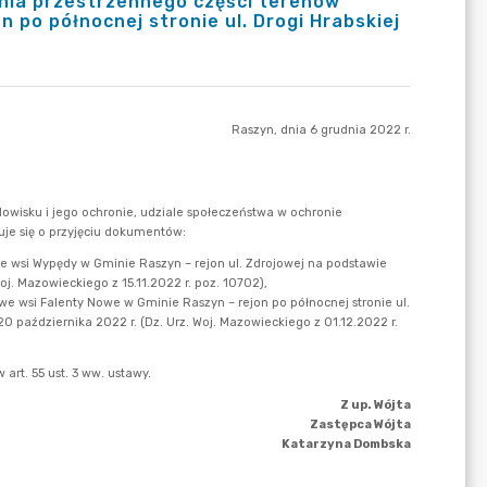
ania przestrzennego części terenów
 po północnej stronie ul. Drogi Hrabskiej