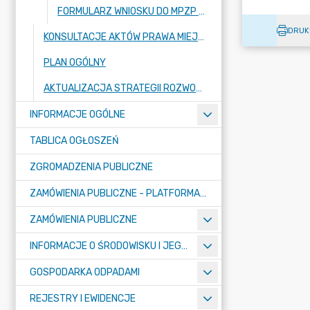
FORMULARZ WNIOSKU DO MPZP / FORMULARZ UWAGI DO MPZP
DRUK
KONSULTACJE AKTÓW PRAWA MIEJSCOWEGO I INNYCH AKTÓW PRAWNYCH
PLAN OGÓLNY
AKTUALIZACJA STRATEGII ROZWOJU GMINY RASZYN
INFORMACJE OGÓLNE
TABLICA OGŁOSZEŃ
ZGROMADZENIA PUBLICZNE
ZAMÓWIENIA PUBLICZNE - PLATFORMA ZAKUPOWA (OD 01.05.2025R.)
ZAMÓWIENIA PUBLICZNE
INFORMACJE O ŚRODOWISKU I JEGO OCHRONIE
GOSPODARKA ODPADAMI
REJESTRY I EWIDENCJE