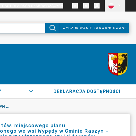
TRAST DLA OSÓB SŁABOWIDZĄCYCH
PL
WYSZUKIWANIE ZAAWANSOWANE
Y
DEKLARACJA DOSTĘPNOŚCI
OBWIESZCZENIE WÓJTA GMINY RASZYN O PRZYJĘCIU DOKUMENTÓW: MIEJSCOWEGO PLANU ZAGOSPODAROWANIA PRZESTRZENNEGO CZĘŚCI TERENU POŁOŻONEGO WE WSI WYPĘDY W GMINIE RASZYN – REJON UL. ZDROJOWEJ I MIEJSCOWEGO PLANU ZAGOSPODAROWANIA PRZESTRZENNEGO CZĘŚCI TERENÓW POŁOŻONYCH WE WSI FALENTY NOWE W GMINIE RASZYN – REJON PO PÓŁNOCNEJ STRONIE UL. DROGI HRABSKIEJ
ntów: miejscowego planu
onego we wsi Wypędy w Gminie Raszyn –