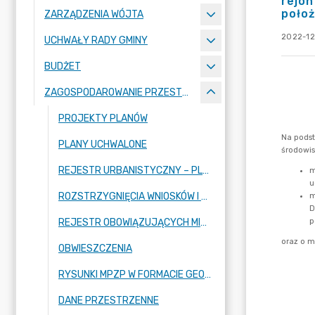
rejon
położ
ZARZĄDZENIA WÓJTA
2022-12
UCHWAŁY RADY GMINY
BUDŻET
ZAGOSPODAROWANIE PRZESTRZENNE
PROJEKTY PLANÓW
PLANY UCHWALONE
REJESTR URBANISTYCZNY – PLANY W TRAKCIE SPORZĄDZANIA
ROZSTRZYGNIĘCIA WNIOSKÓW I UWAG DOT. MPZP
REJESTR OBOWIĄZUJĄCYCH MIEJSCOWYCH PLANÓW ZAGOSPODAROWANIA PRZESTRZENNEGO GMINY RASZYN
OBWIESZCZENIA
RYSUNKI MPZP W FORMACIE GEOTIF
DANE PRZESTRZENNE