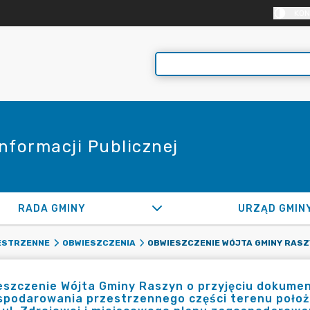
KON
Informacji Publicznej
RADA GMINY
URZĄD GMIN
ESTRZENNE
OBWIESZCZENIA
eszczenie Wójta Gminy Raszyn o przyjęciu dokume
spodarowania przestrzennego części terenu położ