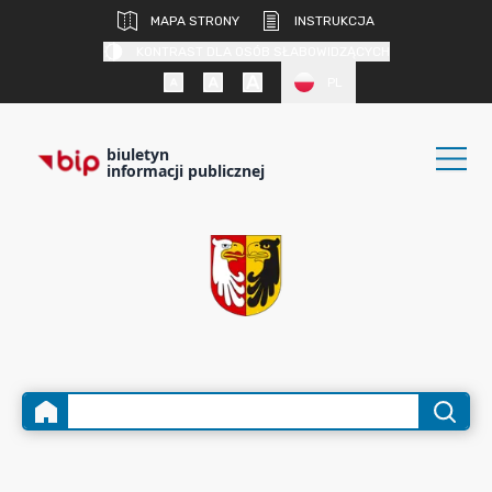
MAPA STRONY
INSTRUKCJA
KONTRAST DLA OSÓB SŁABOWIDZĄCYCH
PL
biuletyn
informacji publicznej