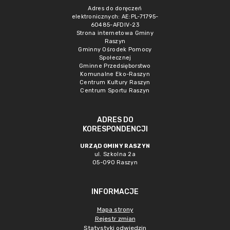
Adres do doręczeń
elektronicznych: AE:PL-71795-
60485-AFDIV-23
Strona internetowa Gminy
Raszyn
Gminny Ośrodek Pomocy
Społecznej
Gminne Przedsięborstwo
Komunalne Eko-Raszyn
Centrum Kultury Raszyn
Centrum Sportu Raszyn
ADRES DO
KORESPONDENCJI
URZĄD GMINY RASZYN
ul. Szkolna 2a
05-090 Raszyn
INFORMACJE
Mapa strony
Rejestr zmian
Statystyki odwiedzin