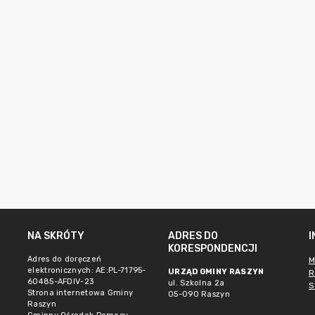
NA SKRÓTY
ADRES DO
KORESPONDENCJI
Adres do doręczeń
M
elektronicznych: AE:PL-71795-
URZĄD GMINY RASZYN
R
60485-AFDIV-23
ul. Szkolna 2a
S
Strona internetowa Gminy
05-090 Raszyn
Raszyn