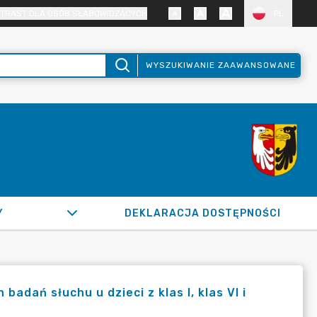
TRAST DLA OSÓB SŁABOWIDZĄCYCH
PL
WYSZUKIWANIE ZAAWANSOWANE
Y
DEKLARACJA DOSTĘPNOŚCI
dań słuchu u dzieci z klas I, klas VI i