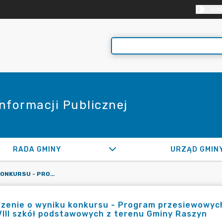
KON
Informacji Publicznej
RADA GMINY
URZĄD GMIN
OGŁOSZENIE O WYNIKU KONKURSU - PROGRAM PRZESIEWOWYCH BADAŃ SŁUCHU U DZIECI Z KLAS I, KLAS VI I KLAS VIII SZKÓŁ PODSTAWOWYCH Z TERENU GMINY RASZYN
zenie o wyniku konkursu - Program przesiewowych ba
VIII szkół podstawowych z terenu Gminy Raszyn