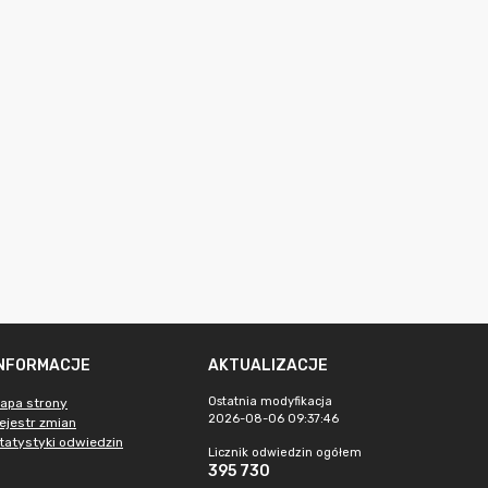
INFORMACJE
AKTUALIZACJE
Ostatnia modyfikacja
apa strony
2026-08-06 09:37:46
ejestr zmian
tatystyki odwiedzin
Licznik odwiedzin ogółem
395 730