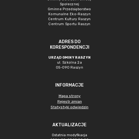
Społecznej
Gminne Przedsięborstwo
Komunalne Eko-Raszyn
Centrum Kultury Raszyn
Centrum Sportu Raszyn
ADRES DO
KORESPONDENCJI
URZĄD GMINY RASZYN
ul. Szkolna 2a
05-090 Raszyn
INFORMACJE
Mapa strony
Rejestr zmian
Statystyki odwiedzin
AKTUALIZACJE
Ostatnia modyfikacja