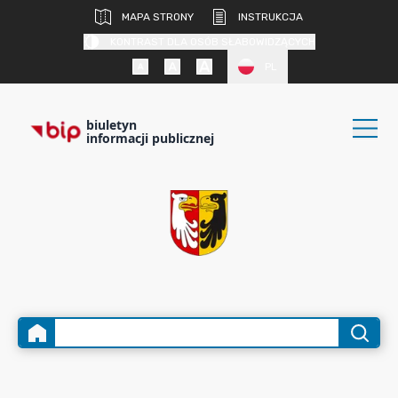
MAPA STRONY
INSTRUKCJA
KONTRAST DLA OSÓB SŁABOWIDZĄCYCH
PL
biuletyn
informacji publicznej