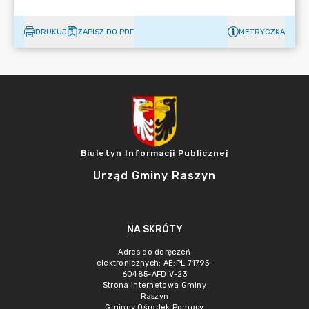
DRUKUJ
ZAPISZ DO PDF
METRYCZKA
Biuletyn Informacji Publicznej
Urząd Gminy Raszyn
NA SKRÓTY
Adres do doręczeń
elektronicznych: AE:PL-71795-
60485-AFDIV-23
Strona internetowa Gminy
Raszyn
Gminny Ośrodek Pomocy