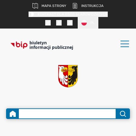
MAPA STRONY
INSTRUKCJA
KONTRAST DLA OSÓB SŁABOWIDZĄCYCH
PL
biuletyn
informacji publicznej