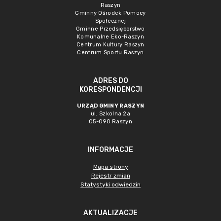
Raszyn
Gminny Ośrodek Pomocy
Społecznej
Gminne Przedsięborstwo
Komunalne Eko-Raszyn
Centrum Kultury Raszyn
Centrum Sportu Raszyn
ADRES DO
KORESPONDENCJI
URZĄD GMINY RASZYN
ul. Szkolna 2a
05-090 Raszyn
INFORMACJE
Mapa strony
Rejestr zmian
Statystyki odwiedzin
AKTUALIZACJE