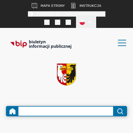
MAPA STRONY
INSTRUKCJA
KONTRAST DLA OSÓB SŁABOWIDZĄCYCH
PL
biuletyn
informacji publicznej