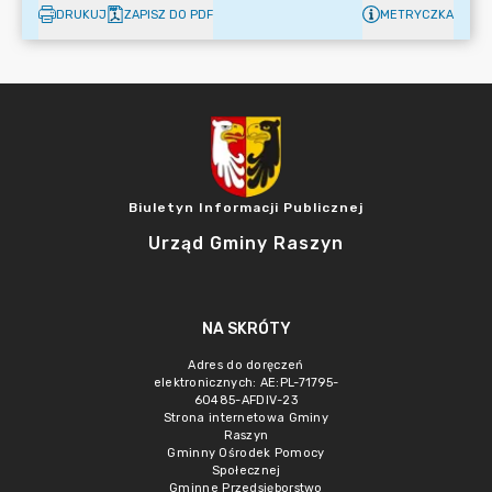
DRUKUJ
ZAPISZ DO PDF
METRYCZKA
Biuletyn Informacji Publicznej
Urząd Gminy Raszyn
NA SKRÓTY
Adres do doręczeń
elektronicznych: AE:PL-71795-
60485-AFDIV-23
Strona internetowa Gminy
Raszyn
Gminny Ośrodek Pomocy
Społecznej
Gminne Przedsięborstwo