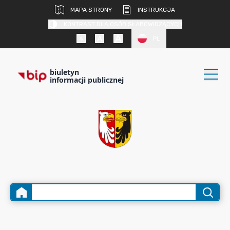
MAPA STRONY
INSTRUKCJA
KONTRAST DLA OSÓB SŁABOWIDZĄCYCH
PL
biuletyn
informacji publicznej