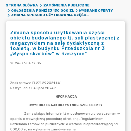
STRONA GŁÓWNA
ZAMÓWIENIA PUBLICZNE
OGŁOSZENIA PONIŻEJ 130 000 ZŁ
WYBRANE OFERTY
ZMIANA SPOSOBU UŻYTKOWANIA CZĘŚCI OBIEKTU BUDOWLANEGO TJ. SALI PLASTYCZNEJ Z MAGAZYNKIEM NA SALĘ DYDAKTYCZNĄ Z TOALETĄ, W BUDYNKU PRZEDSZKOLA NR 3 „WYSPA SKARBÓW” W RASZYNIE”
Zmiana sposobu użytkowania części
obiektu budowlanego tj. sali plastycznej z
magazynkiem na salę dydaktyczną z
toaletą, w budynku Przedszkola nr 3
„Wyspa skarbów” w Raszynie”
2024-07-04 12:05