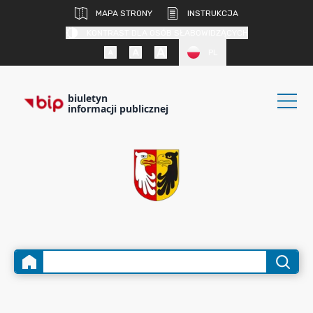
MAPA STRONY
INSTRUKCJA
KONTRAST DLA OSÓB SŁABOWIDZĄCYCH
PL
biuletyn
informacji publicznej