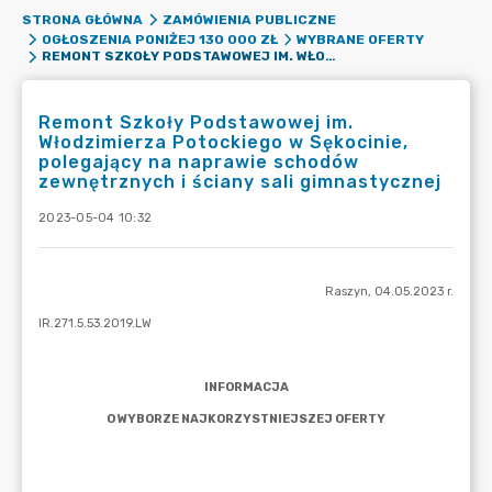
STRONA GŁÓWNA
ZAMÓWIENIA PUBLICZNE
OGŁOSZENIA PONIŻEJ 130 000 ZŁ
WYBRANE OFERTY
REMONT SZKOŁY PODSTAWOWEJ IM. WŁODZIMIERZA POTOCKIEGO W SĘKOCINIE, POLEGAJĄCY NA NAPRAWIE SCHODÓW ZEWNĘTRZNYCH I ŚCIANY SALI GIMNASTYCZNEJ
Remont Szkoły Podstawowej im.
Włodzimierza Potockiego w Sękocinie,
polegający na naprawie schodów
zewnętrznych i ściany sali gimnastycznej
2023-05-04 10:32