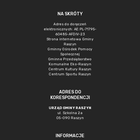
NA SKRÓTY
Adres do doręczeń
elektronicznych: AE:PL-71795-
60485-AFDIV-23
Strona internetowa Gminy
Raszyn
Gminny Ośrodek Pomocy
Społecznej
Gminne Przedsięborstwo
Komunalne Eko-Raszyn
Centrum Kultury Raszyn
Centrum Sportu Raszyn
ADRES DO
KORESPONDENCJI
URZĄD GMINY RASZYN
ul. Szkolna 2a
05-090 Raszyn
INFORMACJE