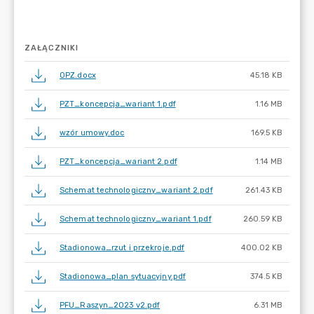
ZAŁĄCZNIKI
OPZ.docx
45.18 KB
PZT_koncepcja_wariant 1.pdf
1.16 MB
wzór umowy.doc
169.5 KB
PZT_koncepcja_wariant 2.pdf
1.14 MB
Schemat technologiczny_wariant 2.pdf
261.43 KB
Schemat technologiczny_wariant 1.pdf
260.59 KB
Stadionowa_rzut i przekroje.pdf
400.02 KB
Stadionowa_plan sytuacyjny.pdf
374.5 KB
PFU_Raszyn_2023 v2.pdf
6.31 MB