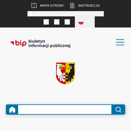
MAPA STRONY
INSTRUKCJA
KONTRAST DLA OSÓB SŁABOWIDZĄCYCH
PL
biuletyn
informacji publicznej