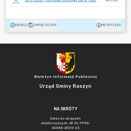
24.07.2023 - formularz ofertowy zał nr 1.doc
48.5 KB
DRUKUJ
ZAPISZ DO PDF
METRYCZKA
Biuletyn Informacji Publicznej
Urząd Gminy Raszyn
NA SKRÓTY
Adres do doręczeń
elektronicznych: AE:PL-71795-
60485-AFDIV-23