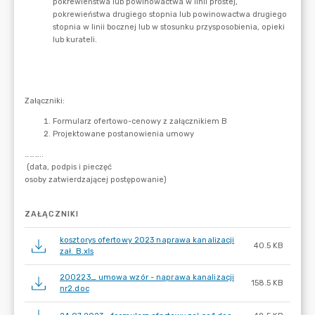
ZAŁĄCZNIKI
kosztorys ofertowy 2023 naprawa kanalizacji
40.5 KB
zał. B.xls
200223_ umowa wzór - naprawa kanalizacji
158.5 KB
nr2.doc