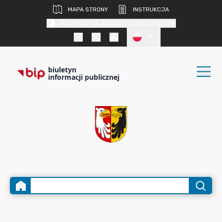
MAPA STRONY
INSTRUKCJA
KONTRAST DLA OSÓB SŁABOWIDZĄCYCH
PL
biuletyn
informacji publicznej