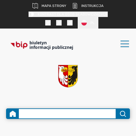
MAPA STRONY
INSTRUKCJA
KONTRAST DLA OSÓB SŁABOWIDZĄCYCH
PL
biuletyn
informacji publicznej