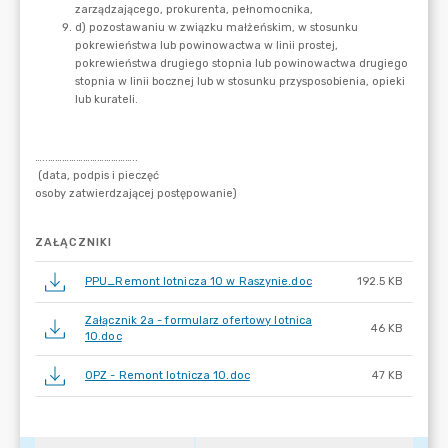
ZAŁĄCZNIKI
PPU_Remont lotnicza 10 w Raszynie.doc
192.5 KB
Załącznik 2a - formularz ofertowy lotnica
46 KB
10.doc
OPZ - Remont lotnicza 10.doc
47 KB