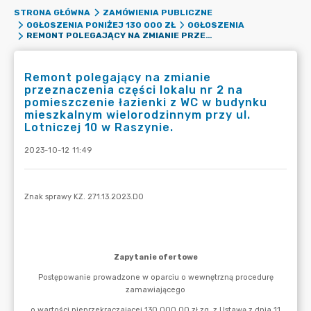
STRONA GŁÓWNA
ZAMÓWIENIA PUBLICZNE
OGŁOSZENIA PONIŻEJ 130 000 ZŁ
OGŁOSZENIA
REMONT POLEGAJĄCY NA ZMIANIE PRZEZNACZENIA CZĘŚCI LOKALU NR 2 NA POMIESZCZENIE ŁAZIENKI Z WC W BUDYNKU MIESZKALNYM WIELORODZINNYM PRZY UL. LOTNICZEJ 10 W RASZYNIE.
Remont polegający na zmianie
przeznaczenia części lokalu nr 2 na
pomieszczenie łazienki z WC w budynku
mieszkalnym wielorodzinnym przy ul.
Lotniczej 10 w Raszynie.
2023-10-12 11:49