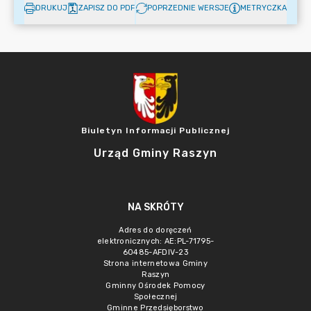
DRUKUJ
ZAPISZ DO PDF
POPRZEDNIE WERSJE
METRYCZKA
Biuletyn Informacji Publicznej
Urząd Gminy Raszyn
NA SKRÓTY
Adres do doręczeń
elektronicznych: AE:PL-71795-
60485-AFDIV-23
Strona internetowa Gminy
Raszyn
Gminny Ośrodek Pomocy
Społecznej
Gminne Przedsięborstwo