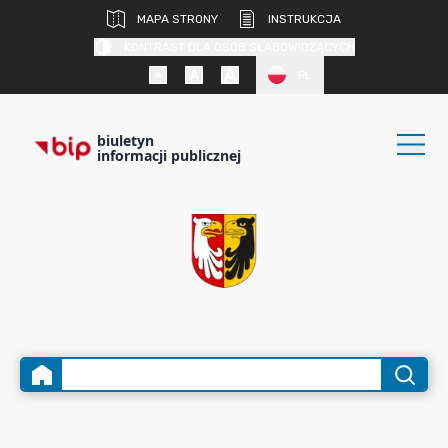
MAPA STRONY
INSTRUKCJA
KONTRAST DLA OSÓB SŁABOWIDZĄCYCH
PL
biuletyn
informacji publicznej