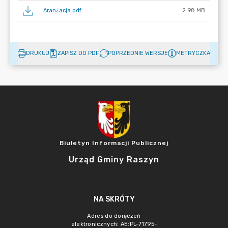
Aranżacja.pdf
2.98 MB
DRUKUJ
ZAPISZ DO PDF
POPRZEDNIE WERSJE
METRYCZKA
Biuletyn Informacji Publicznej
Urząd Gminy Raszyn
NA SKRÓTY
Adres do doręczeń
elektronicznych: AE:PL-71795-