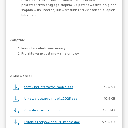
ZAŁĄCZNIKI
formularz ofertowy_meble.doc
45.5 KB
Umowa dostawa mebli_2023.doc
110.5 KB
Opis do szacunku.docx
4.03 MB
Pytania i odpowiedzi_1_meble.doc
695.5 KB