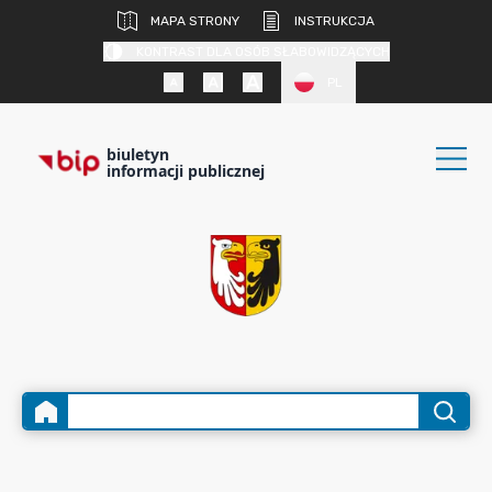
MAPA STRONY
INSTRUKCJA
KONTRAST DLA OSÓB SŁABOWIDZĄCYCH
PL
biuletyn
informacji publicznej