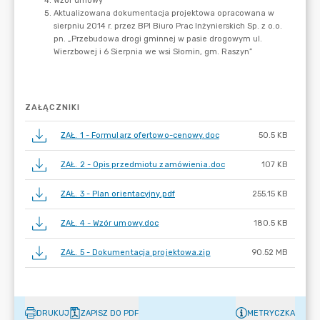
ZAŁĄCZNIKI
ZAŁ. 1 - Formularz ofertowo-cenowy.doc
50.5 KB
ZAŁ. 2 - Opis przedmiotu zamówienia.doc
107 KB
ZAŁ. 3 - Plan orientacyjny.pdf
255.15 KB
ZAŁ. 4 - Wzór umowy.doc
180.5 KB
ZAŁ. 5 - Dokumentacja projektowa.zip
90.52 MB
DRUKUJ
ZAPISZ DO PDF
METRYCZKA