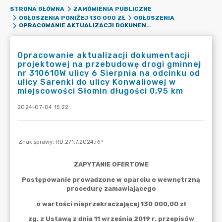
STRONA GŁÓWNA
ZAMÓWIENIA PUBLICZNE
OGŁOSZENIA PONIŻEJ 130 000 ZŁ
OGŁOSZENIA
OPRACOWANIE AKTUALIZACJI DOKUMENTACJI PROJEKTOWEJ NA PRZEBUDOWĘ DROGI GMINNEJ NR 310610W ULICY 6 SIERPNIA NA ODCINKU OD ULICY SARENKI DO ULICY KONWALIOWEJ W MIEJSCOWOŚCI SŁOMIN DŁUGOŚCI 0,95 KM
Opracowanie aktualizacji dokumentacji
projektowej na przebudowę drogi gminnej
nr 310610W ulicy 6 Sierpnia na odcinku od
ulicy Sarenki do ulicy Konwaliowej w
miejscowości Słomin długości 0,95 km
2024-07-04 15:22