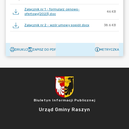
Załącznik nr 1 - formularz cenowo-
46 KB
ofertowy(2023).doc
Załącznik nr 2 - wzór umowy popiół.docx
38.6 KB
DRUKUJ
ZAPISZ DO PDF
METRYCZKA
Biuletyn Informacji Publicznej
Urząd Gminy Raszyn