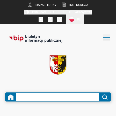
MAPA STRONY
INSTRUKCJA
KONTRAST DLA OSÓB SŁABOWIDZĄCYCH
PL
biuletyn
informacji publicznej