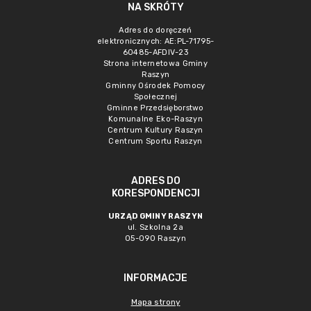
NA SKRÓTY
Adres do doręczeń
elektronicznych: AE:PL-71795-
60485-AFDIV-23
Strona internetowa Gminy
Raszyn
Gminny Ośrodek Pomocy
Społecznej
Gminne Przedsięborstwo
Komunalne Eko-Raszyn
Centrum Kultury Raszyn
Centrum Sportu Raszyn
ADRES DO
KORESPONDENCJI
URZĄD GMINY RASZYN
ul. Szkolna 2a
05-090 Raszyn
INFORMACJE
Mapa strony