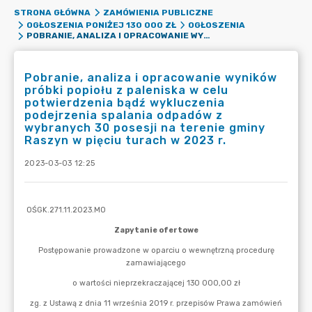
STRONA GŁÓWNA
ZAMÓWIENIA PUBLICZNE
OGŁOSZENIA PONIŻEJ 130 000 ZŁ
OGŁOSZENIA
POBRANIE, ANALIZA I OPRACOWANIE WYNIKÓW PRÓBKI POPIOŁU Z PALENISKA W CELU POTWIERDZENIA BĄDŹ WYKLUCZENIA PODEJRZENIA SPALANIA ODPADÓW Z WYBRANYCH 30 POSESJI NA TERENIE GMINY RASZYN W PIĘCIU TURACH W 2023 R.
Pobranie, analiza i opracowanie wyników
próbki popiołu z paleniska w celu
potwierdzenia bądź wykluczenia
podejrzenia spalania odpadów z
wybranych 30 posesji na terenie gminy
Raszyn w pięciu turach w 2023 r.
2023-03-03 12:25