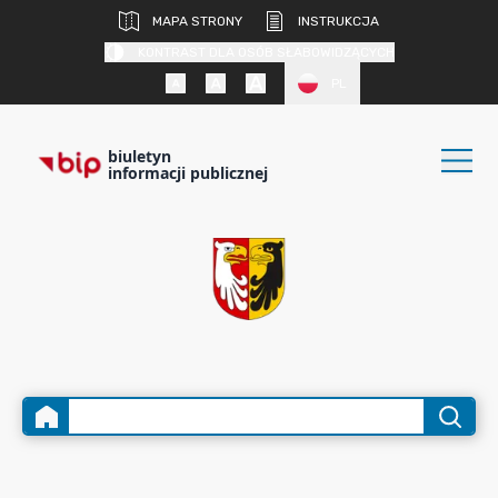
MAPA STRONY
INSTRUKCJA
KONTRAST DLA OSÓB SŁABOWIDZĄCYCH
PL
biuletyn
informacji publicznej