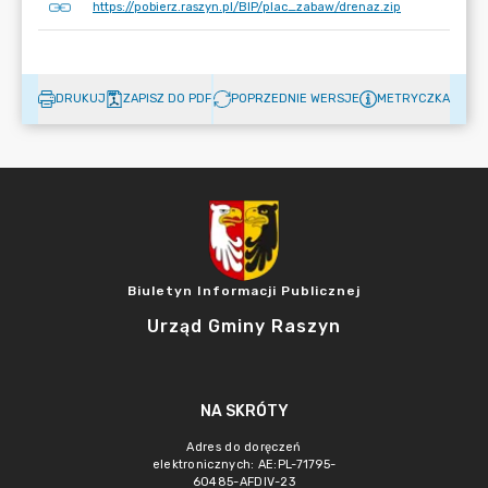
https://pobierz.raszyn.pl/BIP/plac_zabaw/drenaz.zip
DRUKUJ
ZAPISZ DO PDF
POPRZEDNIE WERSJE
METRYCZKA
Biuletyn Informacji Publicznej
Urząd Gminy Raszyn
NA SKRÓTY
Adres do doręczeń
elektronicznych: AE:PL-71795-
60485-AFDIV-23