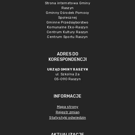
Strona internetowa Gminy
Raszyn
Gminny Ośrodek Pomocy
Społecznej
Gminne Przedsięborstwo
Komunalne Eko-Raszyn
Centrum Kultury Raszyn
Centrum Sportu Raszyn
ADRES DO
KORESPONDENCJI
URZĄD GMINY RASZYN
ul. Szkolna 2a
05-090 Raszyn
INFORMACJE
Mapa strony
Rejestr zmian
Statystyki odwiedzin
AKTUALIZACJE