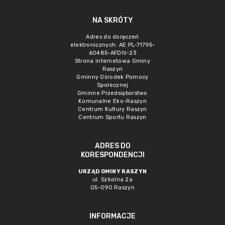
NA SKRÓTY
Adres do doręczeń
elektronicznych: AE:PL-71795-
60485-AFDIV-23
Strona internetowa Gminy
Raszyn
Gminny Ośrodek Pomocy
Społecznej
Gminne Przedsięborstwo
Komunalne Eko-Raszyn
Centrum Kultury Raszyn
Centrum Sportu Raszyn
ADRES DO
KORESPONDENCJI
URZĄD GMINY RASZYN
ul. Szkolna 2a
05-090 Raszyn
INFORMACJE