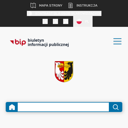
MAPA STRONY
INSTRUKCJA
KONTRAST DLA OSÓB SŁABOWIDZĄCYCH
PL
biuletyn
informacji publicznej