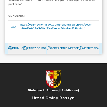
ODNOŚNIKI
https://ezamowienia.gov.pl/mp-client/search/list/ocds-
148610-822e1b39-471c-11ee-a60c-9ec5599dddc1
DRUKUJ
ZAPISZ DO PDF
POPRZEDNIE WERSJE
METRYCZKA
Biuletyn Informacji Publicznej
Urząd Gminy Raszyn