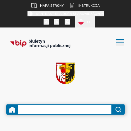
MAPA STRONY
INSTRUKCJA
KONTRAST DLA OSÓB SŁABOWIDZĄCYCH
PL
biuletyn
informacji publicznej