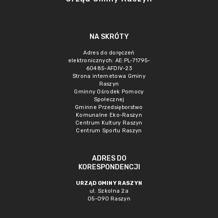
NA SKRÓTY
Adres do doręczeń
elektronicznych: AE:PL-71795-
60485-AFDIV-23
Strona internetowa Gminy
Raszyn
Gminny Ośrodek Pomocy
Społecznej
Gminne Przedsięborstwo
Komunalne Eko-Raszyn
Centrum Kultury Raszyn
Centrum Sportu Raszyn
ADRES DO
KORESPONDENCJI
URZĄD GMINY RASZYN
ul. Szkolna 2a
05-090 Raszyn