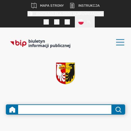
MAPA STRONY
INSTRUKCJA
KONTRAST DLA OSÓB SŁABOWIDZĄCYCH
PL
biuletyn
informacji publicznej