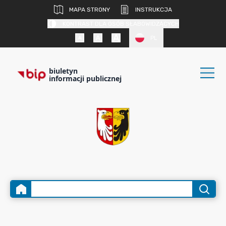
MAPA STRONY
INSTRUKCJA
KONTRAST DLA OSÓB SŁABOWIDZĄCYCH
PL
biuletyn
informacji publicznej