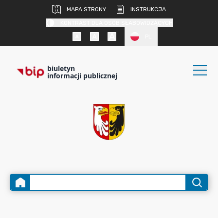
MAPA STRONY
INSTRUKCJA
KONTRAST DLA OSÓB SŁABOWIDZĄCYCH
PL
biuletyn
informacji publicznej