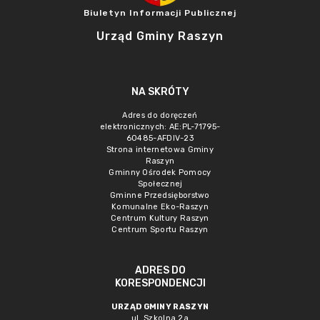
Biuletyn Informacji Publicznej
Urząd Gminy Raszyn
NA SKRÓTY
Adres do doręczeń
elektronicznych: AE:PL-71795-
60485-AFDIV-23
Strona internetowa Gminy
Raszyn
Gminny Ośrodek Pomocy
Społecznej
Gminne Przedsięborstwo
Komunalne Eko-Raszyn
Centrum Kultury Raszyn
Centrum Sportu Raszyn
ADRES DO
KORESPONDENCJI
URZĄD GMINY RASZYN
ul. Szkolna 2a