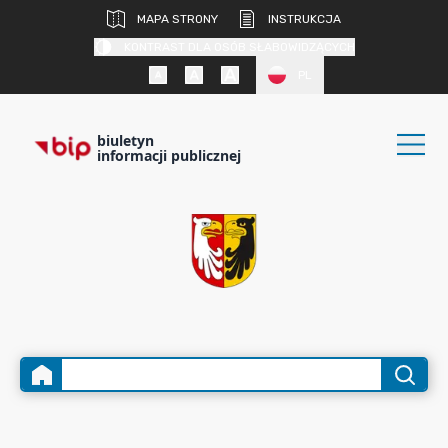
MAPA STRONY
INSTRUKCJA
KONTRAST DLA OSÓB SŁABOWIDZĄCYCH
PL
biuletyn
informacji publicznej