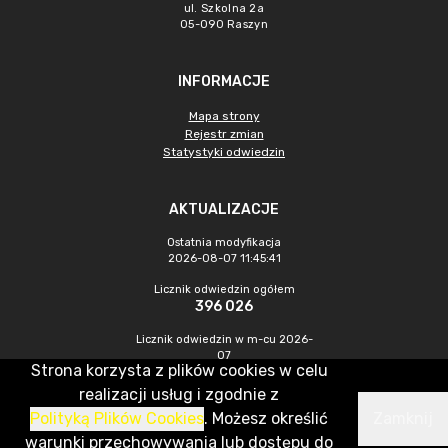
ul. Szkolna 2a
05-090 Raszyn
INFORMACJE
Mapa strony
Rejestr zmian
Statystyki odwiedzin
AKTUALIZACJE
Ostatnia modyfikacja
2026-08-07 11:45:41
Licznik odwiedzin ogółem
396 026
Licznik odwiedzin w m-cu 2026-
07
Strona korzysta z plików cookies w celu
1 337
realizacji usług i zgodnie z
Polityką Plików Cookies
. Możesz określić
Zamknij
CMS & Hosting: Nefeni Sp. z o.o.
warunki przechowywania lub dostępu do