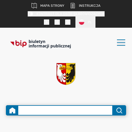
MAPA STRONY
INSTRUKCJA
KONTRAST DLA OSÓB SŁABOWIDZĄCYCH
PL
biuletyn
informacji publicznej