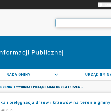
KON
Informacji Publicznej
RADA GMINY
URZĄD GMIN
WYCINKA I PIELĘGNACJA DRZEW I KRZEWÓW NA TERENIE GMINY RASZYN W 2023 ROKU
SZENIA
ka i pielęgnacja drzew i krzewów na terenie gmin
-15 14:10