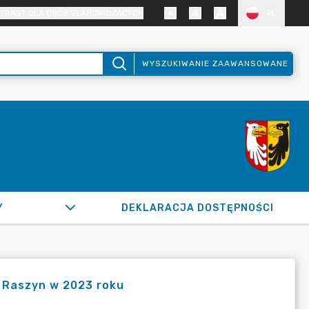
TRAST DLA OSÓB SŁABOWIDZĄCYCH
PL
WYSZUKIWANIE ZAAWANSOWANE
Y
DEKLARACJA DOSTĘPNOŚCI
y Raszyn w 2023 roku