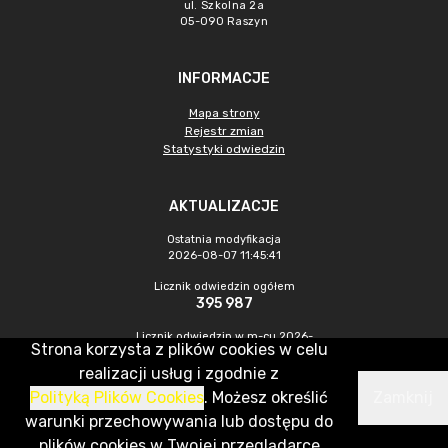
ul. Szkolna 2a
05-090 Raszyn
INFORMACJE
Mapa strony
Rejestr zmian
Statystyki odwiedzin
AKTUALIZACJE
Ostatnia modyfikacja
2026-08-07 11:45:41
Licznik odwiedzin ogółem
395 987
Licznik odwiedzin w m-cu 2026-
Strona korzysta z plików cookies w celu
07
1 298
realizacji usług i zgodnie z
Polityką Plików Cookies
. Możesz określić
Zamknij
CMS & Hosting: Nefeni Sp. z o.o.
warunki przechowywania lub dostępu do
plików cookies w Twojej przeglądarce