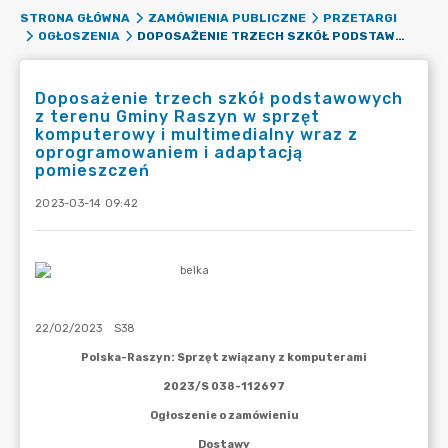
STRONA GŁÓWNA
ZAMÓWIENIA PUBLICZNE
PRZETARGI
DOPOSAŻENIE TRZECH SZKÓŁ PODSTAWOWYCH Z TERENU GMINY RASZYN W SPRZĘT KOMPUTEROWY I MULTIMEDIALNY WRAZ Z OPROGRAMOWANIEM I ADAPTACJĄ POMIESZCZEŃ
OGŁOSZENIA
Doposażenie trzech szkół podstawowych
z terenu Gminy Raszyn w sprzęt
komputerowy i multimedialny wraz z
oprogramowaniem i adaptacją
pomieszczeń
2023-03-14 09:42