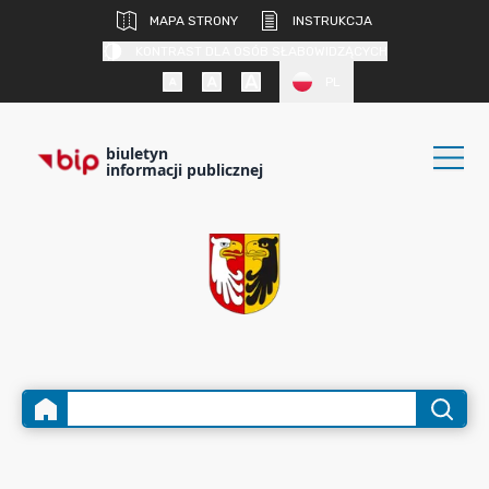
MAPA STRONY
INSTRUKCJA
KONTRAST DLA OSÓB SŁABOWIDZĄCYCH
PL
biuletyn
informacji publicznej