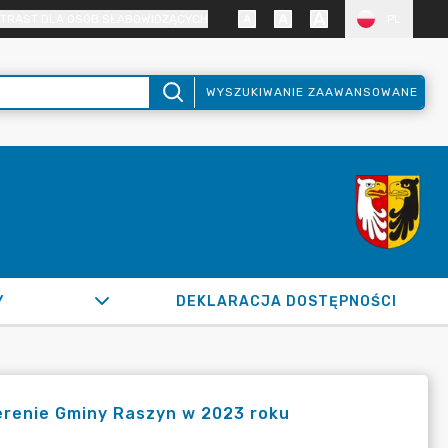
TRAST DLA OSÓB SŁABOWIDZĄCYCH
PL
WYSZUKIWANIE ZAAWANSOWANE
Y
DEKLARACJA DOSTĘPNOŚCI
erenie Gminy Raszyn w 2023 roku