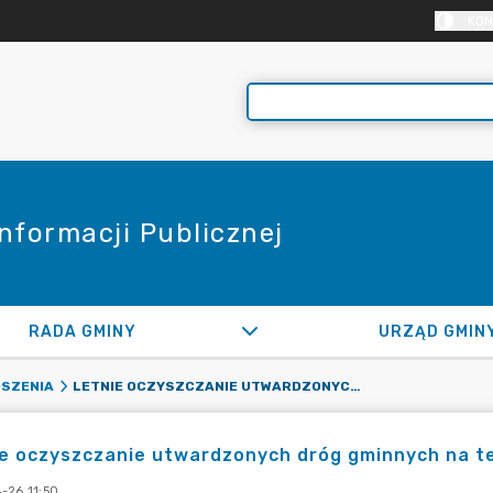
KON
Informacji Publicznej
RADA GMINY
URZĄD GMIN
LETNIE OCZYSZCZANIE UTWARDZONYCH DRÓG GMINNYCH NA TERENIE GMINY RASZYN W 2023 ROKU
SZENIA
e oczyszczanie utwardzonych dróg gminnych na t
-26 11:50