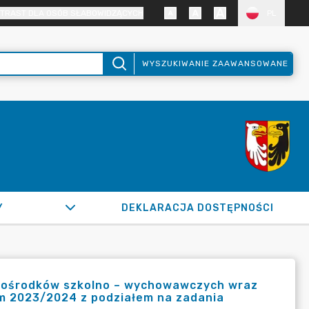
TRAST DLA OSÓB SŁABOWIDZĄCYCH
PL
WYSZUKIWANIE ZAAWANSOWANE
Y
DEKLARACJA DOSTĘPNOŚCI
 i ośrodków szkolno – wychowawczych wraz
ym 2023/2024 z podziałem na zadania