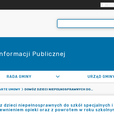
KON
Informacji Publicznej
RADA GMINY
URZĄD GMIN
DOWÓZ DZIECI NIEPEŁNOSPRAWNYCH DO SZKÓŁ SPECJALNYCH I OŚRODKÓW SZKOLNO – WYCHOWAWCZYCH WRAZ Z ZAPEWNIENIEM OPIEKI ORAZ Z POWROTEM W ROKU SZKOLNYM 2023/2024 Z PODZIAŁEM NA ZADANIA
ARTE UMOWY
 dzieci niepełnosprawnych do szkół specjalnych
ewnieniem opieki oraz z powrotem w roku szkoln