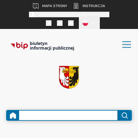
MAPA STRONY
INSTRUKCJA
KONTRAST DLA OSÓB SŁABOWIDZĄCYCH
PL
biuletyn
informacji publicznej