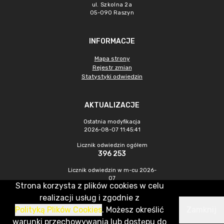
ul. Szkolna 2a
05-090 Raszyn
INFORMACJE
Mapa strony
Rejestr zmian
Statystyki odwiedzin
AKTUALIZACJE
Ostatnia modyfikacja
2026-08-07 11:45:41
Licznik odwiedzin ogółem
396 253
Licznik odwiedzin w m-cu 2026-
07
Strona korzysta z plików cookies w celu
1 564
realizacji usług i zgodnie z
Polityką Plików Cookies
. Możesz określić
Zamknij
CMS & Hosting: Nefeni Sp. z o.o.
warunki przechowywania lub dostępu do