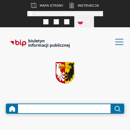
MAPA STRONY
INSTRUKCJA
KONTRAST DLA OSÓB SŁABOWIDZĄCYCH
PL
biuletyn
informacji publicznej