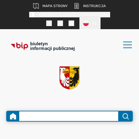
MAPA STRONY
INSTRUKCJA
KONTRAST DLA OSÓB SŁABOWIDZĄCYCH
PL
biuletyn
informacji publicznej