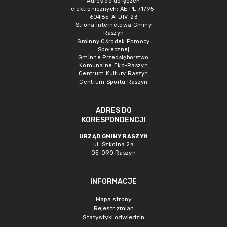
Adres do doręczeń
elektronicznych: AE:PL-71795-
60485-AFDIV-23
Strona internetowa Gminy
Raszyn
Gminny Ośrodek Pomocy
Społecznej
Gminne Przedsięborstwo
Komunalne Eko-Raszyn
Centrum Kultury Raszyn
Centrum Sportu Raszyn
ADRES DO
KORESPONDENCJI
URZĄD GMINY RASZYN
ul. Szkolna 2a
05-090 Raszyn
INFORMACJE
Mapa strony
Rejestr zmian
Statystyki odwiedzin