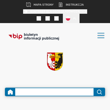
MAPA STRONY
INSTRUKCJA
KONTRAST DLA OSÓB SŁABOWIDZĄCYCH
PL
biuletyn
informacji publicznej