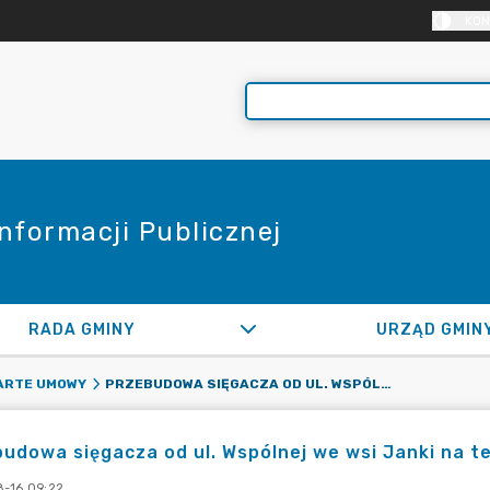
KON
Informacji Publicznej
RADA GMINY
URZĄD GMIN
PRZEBUDOWA SIĘGACZA OD UL. WSPÓLNEJ WE WSI JANKI NA TERENIE GMINY RASZYN
ARTE UMOWY
udowa sięgacza od ul. Wspólnej we wsi Janki na t
-16 09:22