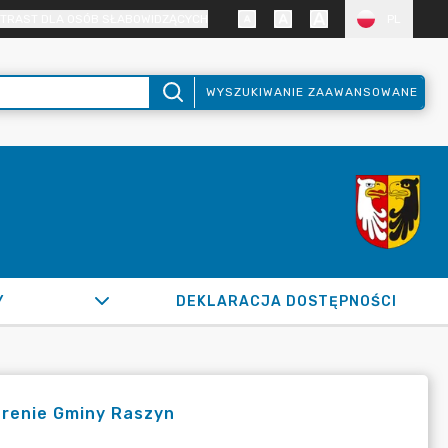
TRAST DLA OSÓB SŁABOWIDZĄCYCH
PL
WYSZUKIWANIE ZAAWANSOWANE
Y
DEKLARACJA DOSTĘPNOŚCI
erenie Gminy Raszyn