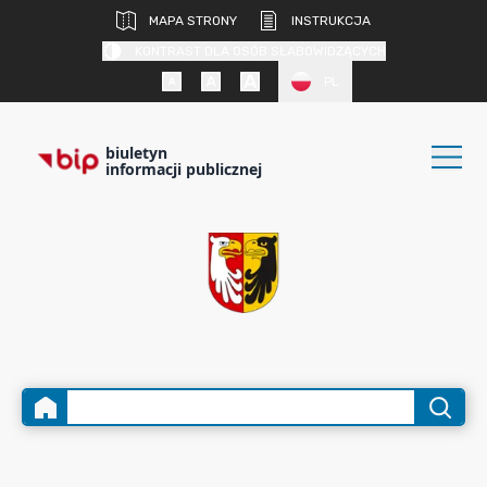
MAPA STRONY
INSTRUKCJA
KONTRAST DLA OSÓB SŁABOWIDZĄCYCH
PL
biuletyn
informacji publicznej