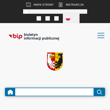
MAPA STRONY
INSTRUKCJA
KONTRAST DLA OSÓB SŁABOWIDZĄCYCH
PL
biuletyn
informacji publicznej