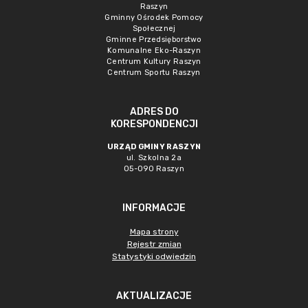
Raszyn
Gminny Ośrodek Pomocy
Społecznej
Gminne Przedsięborstwo
Komunalne Eko-Raszyn
Centrum Kultury Raszyn
Centrum Sportu Raszyn
ADRES DO
KORESPONDENCJI
URZĄD GMINY RASZYN
ul. Szkolna 2a
05-090 Raszyn
INFORMACJE
Mapa strony
Rejestr zmian
Statystyki odwiedzin
AKTUALIZACJE