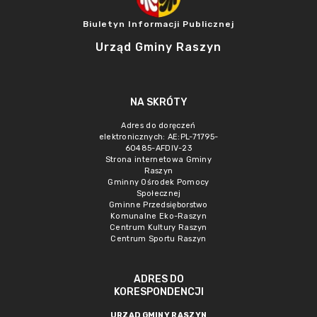
Biuletyn Informacji Publicznej
Urząd Gminy Raszyn
NA SKRÓTY
Adres do doręczeń
elektronicznych: AE:PL-71795-
60485-AFDIV-23
Strona internetowa Gminy
Raszyn
Gminny Ośrodek Pomocy
Społecznej
Gminne Przedsięborstwo
Komunalne Eko-Raszyn
Centrum Kultury Raszyn
Centrum Sportu Raszyn
ADRES DO
KORESPONDENCJI
URZĄD GMINY RASZYN