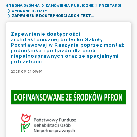
STRONA GŁÓWNA
ZAMÓWIENIA PUBLICZNE
PRZETARGI
WYBRANE OFERTY
ZAPEWNIENIE DOSTĘPNOŚCI ARCHITEKTONICZNEJ BUDYNKU SZKOŁY PODSTAWOWEJ W RASZYNIE POPRZEZ MONTAŻ PODNOŚNIKA I PODJAZDU DLA OSÓB NIEPEŁNOSPRAWNYCH ORAZ ZE SPECJALNYMI POTRZEBAMI
Zapewnienie dostępności
architektonicznej budynku Szkoły
Podstawowej w Raszynie poprzez montaż
podnośnika i podjazdu dla osób
niepełnosprawnych oraz ze specjalnymi
potrzebami
2023-09-21 09:59