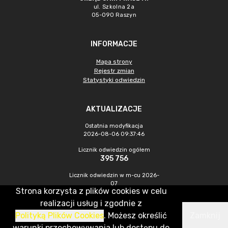
ul. Szkolna 2a
05-090 Raszyn
INFORMACJE
Mapa strony
Rejestr zmian
Statystyki odwiedzin
AKTUALIZACJE
Ostatnia modyfikacja
2026-08-06 09:37:46
Licznik odwiedzin ogółem
395 756
Licznik odwiedzin w m-cu 2026-
07
Strona korzysta z plików cookies w celu
1 067
realizacji usług i zgodnie z
Polityką Plików Cookies
. Możesz określić
Zamknij
CMS & Hosting: Nefeni Sp. z o.o.
warunki przechowywania lub dostępu do