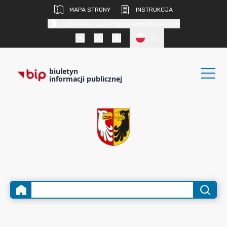
MAPA STRONY
INSTRUKCJA
KONTRAST DLA OSÓB SŁABOWIDZĄCYCH
PL
biuletyn
informacji publicznej