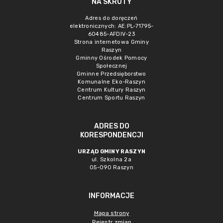
NA SKRÓTY
Adres do doręczeń
elektronicznych: AE:PL-71795-
60485-AFDIV-23
Strona internetowa Gminy
Raszyn
Gminny Ośrodek Pomocy
Społecznej
Gminne Przedsięborstwo
Komunalne Eko-Raszyn
Centrum Kultury Raszyn
Centrum Sportu Raszyn
ADRES DO
KORESPONDENCJI
URZĄD GMINY RASZYN
ul. Szkolna 2a
05-090 Raszyn
INFORMACJE
Mapa strony
Rejestr zmian