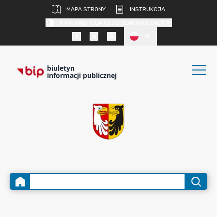
MAPA STRONY
INSTRUKCJA
KONTRAST DLA OSÓB SŁABOWIDZĄCYCH
PL
biuletyn
informacji publicznej