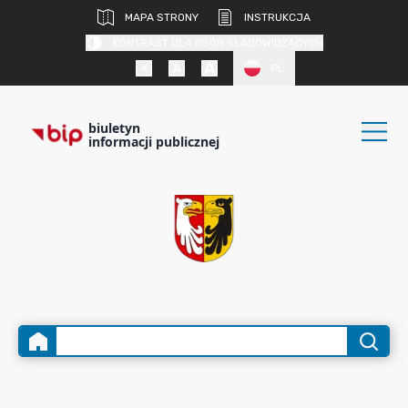
MAPA STRONY
INSTRUKCJA
KONTRAST DLA OSÓB SŁABOWIDZĄCYCH
PL
biuletyn
informacji publicznej