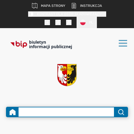
MAPA STRONY
INSTRUKCJA
KONTRAST DLA OSÓB SŁABOWIDZĄCYCH
PL
biuletyn
informacji publicznej