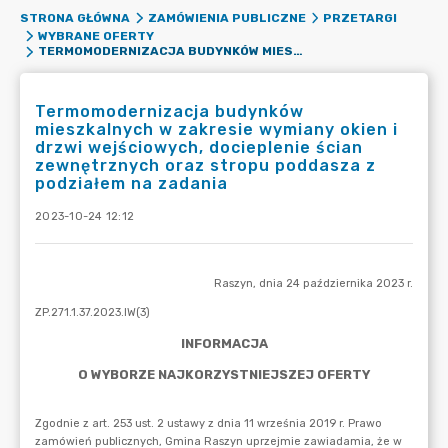
STRONA GŁÓWNA
ZAMÓWIENIA PUBLICZNE
PRZETARGI
WYBRANE OFERTY
TERMOMODERNIZACJA BUDYNKÓW MIESZKALNYCH W ZAKRESIE WYMIANY OKIEN I DRZWI WEJŚCIOWYCH, DOCIEPLENIE ŚCIAN ZEWNĘTRZNYCH ORAZ STROPU PODDASZA Z PODZIAŁEM NA ZADANIA
Termomodernizacja budynków
mieszkalnych w zakresie wymiany okien i
drzwi wejściowych, docieplenie ścian
zewnętrznych oraz stropu poddasza z
podziałem na zadania
2023-10-24 12:12