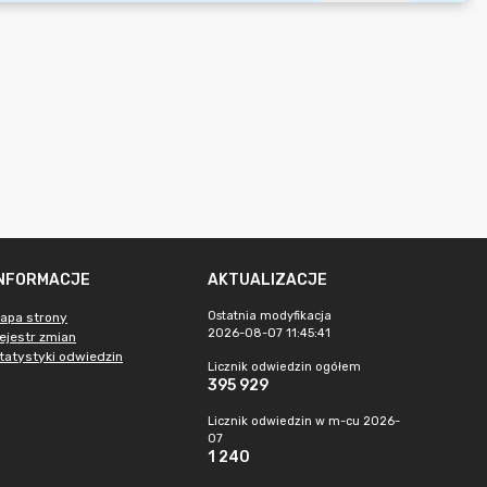
INFORMACJE
AKTUALIZACJE
Ostatnia modyfikacja
apa strony
2026-08-07 11:45:41
ejestr zmian
tatystyki odwiedzin
Licznik odwiedzin ogółem
395 929
Licznik odwiedzin w m-cu 2026-
07
1 240