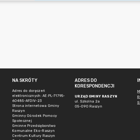
NA SKRÓTY
ADRES DO
KORESPONDENCJI
Adres do doręczeń
M
elektronicznych: AE:PL-71795-
URZĄD GMINY RASZYN
R
60485-AFDIV-23
ul. Szkolna 2a
S
Strona internetowa Gminy
05-090 Raszyn
Raszyn
Gminny Ośrodek Pomocy
Społecznej
Gminne Przedsięborstwo
Komunalne Eko-Raszyn
Centrum Kultury Raszyn