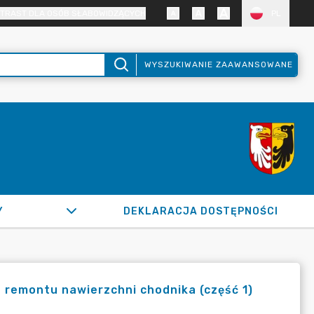
TRAST DLA OSÓB SŁABOWIDZĄCYCH
PL
WYSZUKIWANIE ZAAWANSOWANE
Y
DEKLARACJA DOSTĘPNOŚCI
e remontu nawierzchni chodnika (część 1)