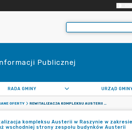
KON
Informacji Publicznej
RADA GMINY
URZĄD GMIN
REWITALIZACJA KOMPLEKSU AUSTERII W RASZYNIE W ZAKRESIE REMONTU NAWIERZCHNI CHODNIKA (CZĘŚĆ 1) WZDŁUŻ WSCHODNIEJ STRONY ZESPOŁU BUDYNKÓW AUSTERII
ANE OFERTY
alizacja kompleksu Austerii w Raszynie w zakresi
ż wschodniej strony zespołu budynków Austerii