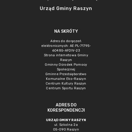
Urząd Gminy Raszyn
NA SKRÓTY
Adres do doręczeń
elektronicznych: AE:PL-71795-
60485-AFDIV-23
Strona internetowa Gminy
Raszyn
Gminny Ośrodek Pomocy
Społecznej
Gminne Przedsięborstwo
Komunalne Eko-Raszyn
Centrum Kultury Raszyn
Centrum Sportu Raszyn
ADRES DO
KORESPONDENCJI
URZĄD GMINY RASZYN
ul. Szkolna 2a
05-090 Raszyn