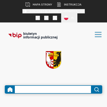
MAPA STRONY
INSTRUKCJA
KONTRAST DLA OSÓB SŁABOWIDZĄCYCH
PL
biuletyn
informacji publicznej