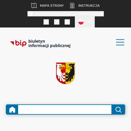
MAPA STRONY
INSTRUKCJA
KONTRAST DLA OSÓB SŁABOWIDZĄCYCH
PL
biuletyn
informacji publicznej