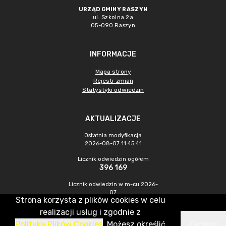
URZĄD GMINY RASZYN
ul. Szkolna 2a
05-090 Raszyn
INFORMACJE
Mapa strony
Rejestr zmian
Statystyki odwiedzin
AKTUALIZACJE
Ostatnia modyfikacja
2026-08-07 11:45:41
Licznik odwiedzin ogółem
396 169
Licznik odwiedzin w m-cu 2026-
07
Strona korzysta z plików cookies w celu
1 480
realizacji usług i zgodnie z
Polityką Plików Cookies
. Możesz określić
Zamknij
CMS & Hosting: Nefeni Sp. z o.o.