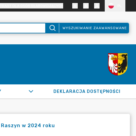
TRAST DLA OSÓB SŁABOWIDZĄCYCH
PL
WYSZUKIWANIE ZAAWANSOWANE
Y
DEKLARACJA DOSTĘPNOŚCI
y Raszyn w 2024 roku