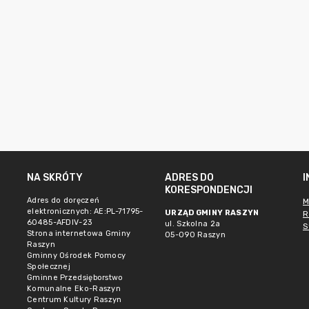
NA SKRÓTY
ADRES DO
KORESPONDENCJI
Adres do doręczeń
M
elektronicznych: AE:PL-71795-
URZĄD GMINY RASZYN
R
60485-AFDIV-23
ul. Szkolna 2a
S
Strona internetowa Gminy
05-090 Raszyn
Raszyn
Gminny Ośrodek Pomocy
Społecznej
Gminne Przedsięborstwo
Komunalne Eko-Raszyn
Centrum Kultury Raszyn