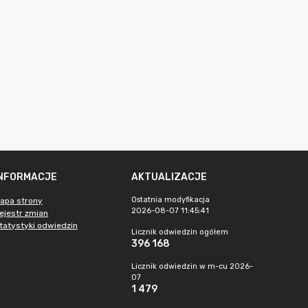
INFORMACJE
AKTUALIZACJE
Ostatnia modyfikacja
apa strony
2026-08-07 11:45:41
ejestr zmian
tatystyki odwiedzin
Licznik odwiedzin ogółem
396 168
Licznik odwiedzin w m-cu 2026-
07
1 479