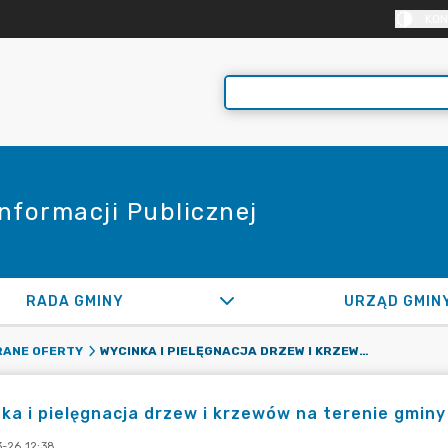
KON
Informacji Publicznej
RADA GMINY
URZĄD GMIN
WYCINKA I PIELĘGNACJA DRZEW I KRZEWÓW NA TERENIE GMINY RASZYN W 2024 ROKU
ANE OFERTY
ka i pielęgnacja drzew i krzewów na terenie gmin
-26 12:38